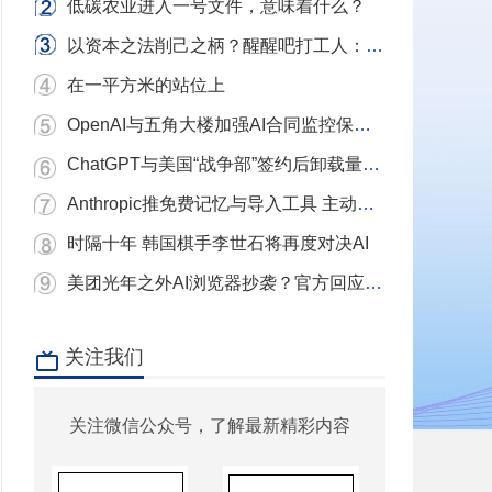
低碳农业进入一号文件，意味着什么？
以资本之法削己之柄？醒醒吧打工人：别用镣铐当武器，我们要的是砸碎镣铐的铁锤！
在一平方米的站位上
OpenAI与五角大楼加强AI合同监控保护条款
ChatGPT与美国“战争部”签约后卸载量单日激增近三倍 Claude下载量飙升
Anthropic推免费记忆与导入工具 主动挖角ChatGPT用户
时隔十年 韩国棋手李世石将再度对决AI
美团光年之外AI浏览器抄袭？官方回应：充分尊重和理解原作者 已移除相关项目
关注我们
关注微信公众号，了解最新精彩内容