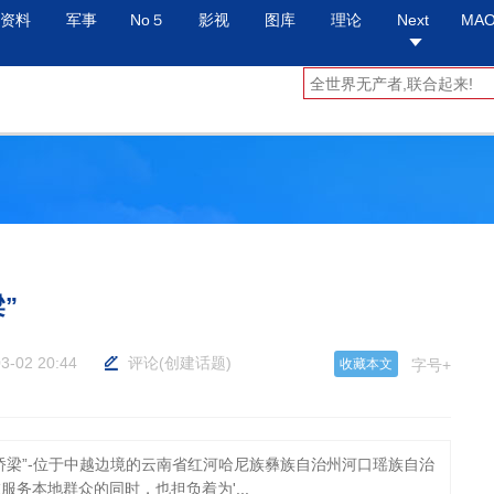
资料
军事
No５
影视
图库
理论
Next
MA
”
3-02 20:44
评论
(
创建话题
)
收藏本文
字号+
桥梁”-位于中越边境的云南省红河哈尼族彝族自治州河口瑶族自治
务本地群众的同时，也担负着为'...