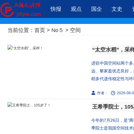
快报
观点
国企
文史
当前位置：
首页
>
No５
>
空间
“太空水稻”，采
进驻中国空间站两个多
远、黎家盈状态良好，
稻多代遗传稳定性与环境
作者：
2026-08-0
王希季院士，10
今年的7月26日，是“
季院士是我国空间技术