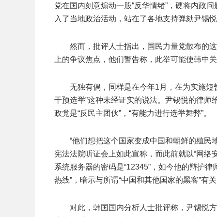
党在国内刻意煽动一股“反华情绪”，硬将内政
入了当地政治活动，站在了各地支持弹劾尹锡悦
然而，批评人士指出，国民力量党散布的这
上的争议焦点，他们警告称，此举可能使韩中关
无独有偶，同样是在今年1月，在为实施短
干预选举”这种未经证实的说法。尹锡悦的律师
政党是“反民主团伙”，“有能力进行选举舞弊”。
“他们想把这个国家变成中国和朝鲜的殖民
宪法法院听证会上如此宣称，而此前就以“网络
系统服务器的密码是“12345”，如今他的辩护
热线”，暗示与所谓“中国和其他国家的黑客”有
对此，韩国国内分析人士批评称，尹锡悦方