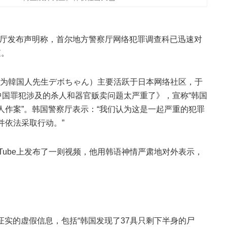
警察厅发布声明称，首尔地方警察厅网络犯罪调查科已迅速对
查。
为韓国人先生デボちゃん）主要活跃于日本网络社区，于
中国罪犯涉及的杀人和器官贩卖问题太严重了》，宣称“韩国
人作案”。韩国警察厅表示：“我们认为这是一起严重的犯罪
并依法采取行动。”
Tube上发布了一则视频，他用韩语神情严肃地对外表示，
证实的虚假信息，包括“韩国发现了37具只剩下半身的尸