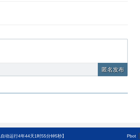
匿名发布
已自动运行
4年44天1时55分钟6秒
】
Pbot