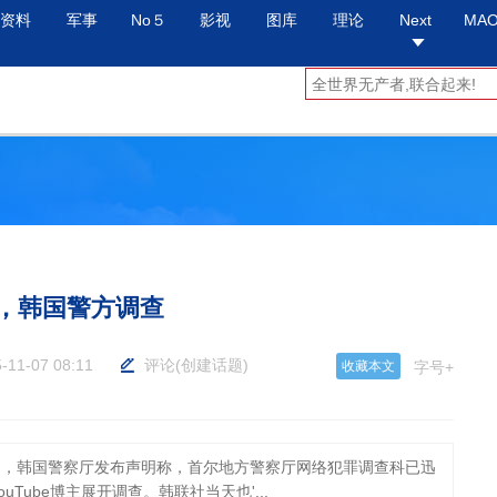
资料
军事
No５
影视
图库
理论
Next
MA
”，韩国警方调查
-11-07 08:11
评论
(
创建话题
)
收藏本文
字号+
5日，韩国警察厅发布声明称，首尔地方警察厅网络犯罪调查科已迅
uTube博主展开调查。韩联社当天也'...