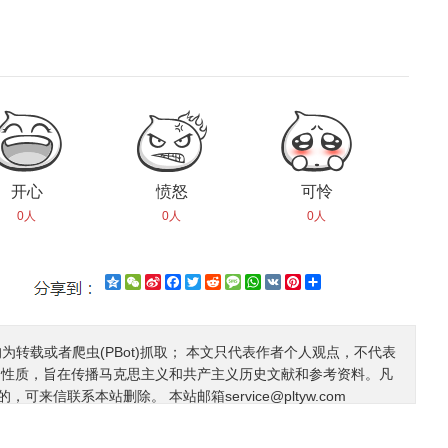
开心
愤怒
可怜
0人
0人
0人
Qzone
WeChat
Sina
Facebook
Twitter
Reddit
Message
WhatsApp
VK
Pinterest
Share
Weibo
均为转载或者爬虫(PBot)抓取； 本文只代表作者个人观点，不代表
利性质，旨在传播马克思主义和共产主义历史文献和参考资料。凡
的，可来信联系本站删除。 本站邮箱
service@pltyw.com