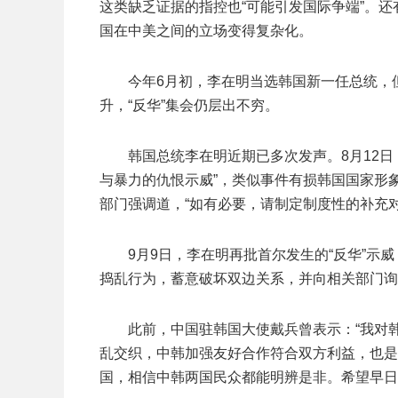
这类缺乏证据的指控也“可能引发国际争端”。
国在中美之间的立场变得复杂化。
今年6月初，李在明当选韩国新一任总统，
升，“反华”集会仍层出不穷。
韩国总统李在明近期已多次发声。8月12
与暴力的仇恨示威”，类似事件有损韩国国家形
部门强调道，“如有必要，请制定制度性的补充对
9月9日，李在明再批首尔发生的“反华”
捣乱行为，蓄意破坏双边关系，并向相关部门询
此前，中国驻韩国大使戴兵曾表示：“我对
乱交织，中韩加强友好合作符合双方利益，也是
国，相信中韩两国民众都能明辨是非。希望早日