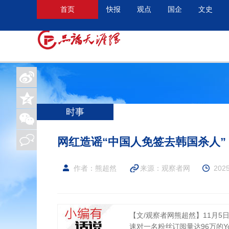
首页
快报
观点
国企
文史
时事
网红造谣“中国人免签去韩国杀人
作者：熊超然
来源：
观察者网
2025
【文/观察者网熊超然】11月
速对一名粉丝订阅量达96万的Yo