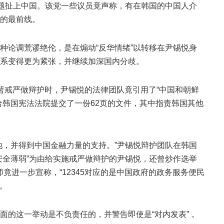
问题扯上中国。该党一些议员竟声称，有在韩国的中国人介
的最前线。
种论调荒谬绝伦，是在煽动“反华情绪”以转移在尹锡悦身
系变得更为紧张，并继续加深国内分歧。
暂戒严做辩护时，尹锡悦的法律团队竟引用了“中国和朝鲜
给韩国宪法法院提交了一份62页的文件，其中指责韩国其他
地，并得到中国金融力量的支持。”尹锡悦辩护团队在韩国
安全薄弱”为由给实施戒严做辩护的尹锡悦，还曾炒作选举
律师竟进一步宣称，“12345对应的是中国政府的政务服务便民
关。
面的这一举动是不负责任的，并警告即使是“对内发表”，