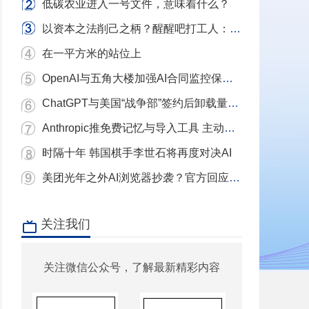
低碳农业进入一号文件，意味着什么？
以资本之法削己之柄？醒醒吧打工人：别用镣铐当武器，我们要的是砸碎镣铐的铁锤！
在一平方米的站位上
OpenAI与五角大楼加强AI合同监控保护条款
ChatGPT与美国“战争部”签约后卸载量单日激增近三倍 Claude下载量飙升
Anthropic推免费记忆与导入工具 主动挖角ChatGPT用户
时隔十年 韩国棋手李世石将再度对决AI
美团光年之外AI浏览器抄袭？官方回应：充分尊重和理解原作者 已移除相关项目
关注我们
关注微信公众号，了解最新精彩内容