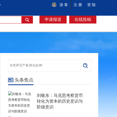
O
游 客
注 册
登 陆
申请报道
在线投稿
头条焦点
刘敬东：马克思考察货币
转化为资本的历史意识与
阶级意识