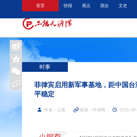
首页
快报
观点
国企
文史
时事
菲律宾启用新军事基地，距中国台
平稳定
作者：记者
来源：
环球网
2025-09-