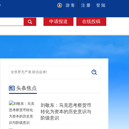
O
游 客
注 册
登 陆
申请报道
在线投稿
头条焦点
刘敬东：马克思考察货币
转化为资本的历史意识与
阶级意识