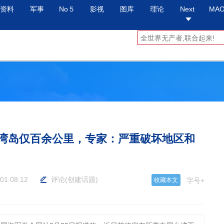
资料
军事
No５
影视
图库
理论
Next
MA
湾岛仅百余公里，专家：严重破坏地区和
01 08:12
评论
(
创建话题
)
收藏本文
字号+