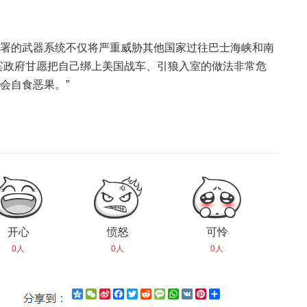
署的武器系统不仅将严重威胁其他国家过往巴士海峡和南
宾政府甘愿把自己绑上美国战车、引狼入室的做法非常危
会自食恶果。”
开心
愤怒
可怜
0人
0人
0人
Qzone
WeChat
Sina
Facebook
Twitter
Reddit
Message
WhatsApp
VK
Pinterest
Share
Weibo