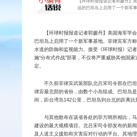
【环球时报报道记者郭媛丹】美
远的巴坦岛上启用了一个新军事基
扫二维码
【环球时报报道记者郭媛丹】美国海军学会
添加收藏
巴坦岛上启用了一个新军事基地。菲律宾军方称
水道的防御和监视能力。接受《环球时报》记者
返回顶部
施“分布式作战”部署，不仅将严重威胁其他国
定。
不久前菲律宾武装部队北吕宋司令部在巴坦
律宾最北部的省份，由数个小岛组成。巴坦岛是
间，距台湾岛142公里，巴坦岛到台北的距离
与其他散布在该省各处的菲方哨所相比，马
建设的最大规模项目。北吕宋司令部发布的新闻
及人道主义援助和灾害应对行动的平台。其地理