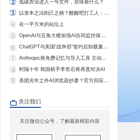
低碳农业进入一号文件，意味着什么？
以资本之法削己之柄？醒醒吧打工人：别用镣铐当武器，我们要的是砸碎镣铐的铁锤！
在一平方米的站位上
OpenAI与五角大楼加强AI合同监控保护条款
ChatGPT与美国“战争部”签约后卸载量单日激增近三倍 Claude下载量飙升
Anthropic推免费记忆与导入工具 主动挖角ChatGPT用户
时隔十年 韩国棋手李世石将再度对决AI
美团光年之外AI浏览器抄袭？官方回应：充分尊重和理解原作者 已移除相关项目
关注我们
关注微信公众号，了解最新精彩内容