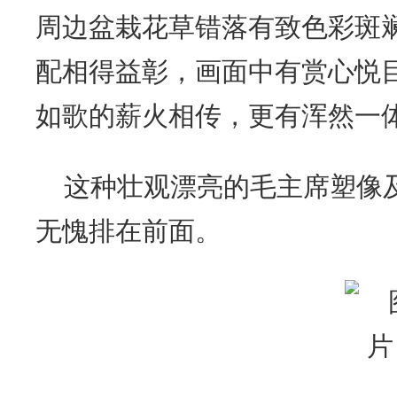
周边盆栽花草错落有致色彩斑
配相得益彰，画面中有赏心悦
如歌的薪火相传，更有浑然一
这种壮观漂亮的毛主席塑像
无愧排在前面。