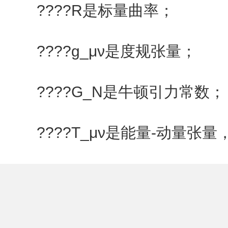
????R是标量曲率；
????g_μν是度规张量；
????G_N是牛顿引力常数；
????T_μν是能量-动量
????而Λ是宇宙学常数。
????这是一个高度非线性