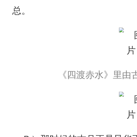
总。
《四渡赤水》里由