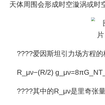
天体周围会形成时空漩涡或时
????爱因斯坦引力场方程
R_μν−(R/2) g_μν=8πG_N
????其中的R_μν是里奇