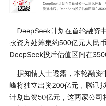
DeepSeek计划在首轮融资中从腾讯控股
资落地后，DeepSeek投后估值区间在3500
DeepSeek计划在首轮融
投资方处筹集约500亿元人民
DeepSeek投后估值区间在35
据知情人士透露，本轮融资中，
峰将独立出资200亿元，腾讯拟
计划出资50亿元，这两家公司