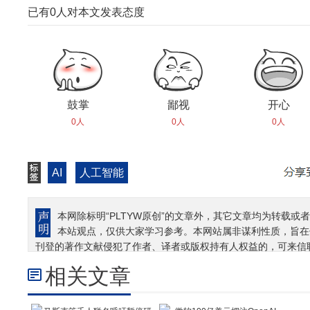
已有
0
人对本文发表态度
鼓掌
鄙视
开心
0人
0人
0人
AI
人工智能
本网除标明“PLTYW原创”的文章外，其它文章均为转载或者
本站观点，仅供大家学习参考。本网站属非谋利性质，旨在
刊登的著作文献侵犯了作者、译者或版权持有人权益的，可来信
相关文章