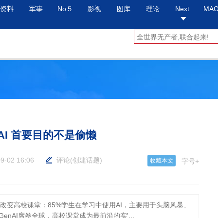
资料
军事
No５
影视
图库
理论
Next
MA
AI 首要目的不是偷懒
9-02 16:06
评论
(
创建话题
)
收藏本文
字号+
刻改变高校课堂：85%学生在学习中使用AI，主要用于头脑风暴、
enAI席卷全球，高校课堂成为最前沿的实'...