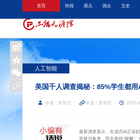
首页
快报
观点
国企
文史
人工智能
美国千人调查揭秘：85%学生都用
作者：新智元
来源：新智元
2025-0
最新调查显示，生成式AI正深
答疑与备考，而非单纯“偷懒”。G