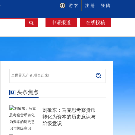
O
游 客
注 册
登 陆
申请报道
在线投稿
头条焦点
刘敬东：马克思考察货币
转化为资本的历史意识与
阶级意识