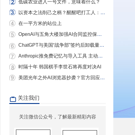
低碳农业进入一号文件，意味着什么？
以资本之法削己之柄？醒醒吧打工人：别用镣铐当武器，我们要的是砸碎镣铐的铁锤！
在一平方米的站位上
OpenAI与五角大楼加强AI合同监控保护条款
ChatGPT与美国“战争部”签约后卸载量单日激增近三倍 Claude下载量飙升
Anthropic推免费记忆与导入工具 主动挖角ChatGPT用户
时隔十年 韩国棋手李世石将再度对决AI
美团光年之外AI浏览器抄袭？官方回应：充分尊重和理解原作者 已移除相关项目
关注我们
关注微信公众号，了解最新精彩内容