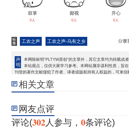
鼓掌
鄙视
开心
0人
0人
0人
工农之声
工农之声-乌有之乡
本网除标明“PLTYW原创”的文章外，其它文章均为转载或者
本站观点，仅供大家学习参考。本网站属非谋利性质，旨在
刊登的著作文献侵犯了作者、译者或版权持有人权益的，可来信
相关文章
网友点评
302
0
评论(
人参与，
条评论)