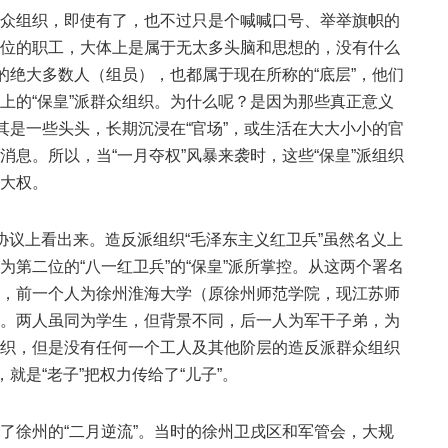
众组织，即使有了，也不过只是个喊喊口号、举举旗帜的
位的职工，大体上是属于无太多头脑和思想的，没有什么
的绝大多数人（组员），也都属于现在所称的“底层”，他们
上的“保皇”派群众组织。为什么呢？是因为那些真正意义
其是一些头头，长期沉浸在“官场”，或生活在大大小小的官
息。所以，当“一月夺权”风暴来袭时，这些“保皇”派组织
大权。
权”协议上看出来。造反派组织“毛泽东主义红卫兵”虽然名义上
第二位的“八一红卫兵”的“保皇”派所掌控。从这两个署名
，前一个人为徐州淮海大学（原徐州师范学院，现江苏师
。两人虽同为学生，但背景不同，后一人为军干子弟，为
织，但是没有任何一个工人及其他阶层的造反派群众组织
就是“老子”把权力传给了“儿子”。
了徐州的“二月逆流”。当时的徐州卫戌区和军管会，大规