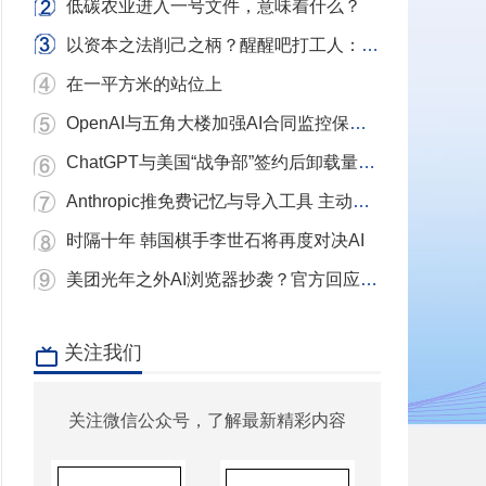
低碳农业进入一号文件，意味着什么？
以资本之法削己之柄？醒醒吧打工人：别用镣铐当武器，我们要的是砸碎镣铐的铁锤！
在一平方米的站位上
OpenAI与五角大楼加强AI合同监控保护条款
ChatGPT与美国“战争部”签约后卸载量单日激增近三倍 Claude下载量飙升
Anthropic推免费记忆与导入工具 主动挖角ChatGPT用户
时隔十年 韩国棋手李世石将再度对决AI
美团光年之外AI浏览器抄袭？官方回应：充分尊重和理解原作者 已移除相关项目
关注我们
关注微信公众号，了解最新精彩内容