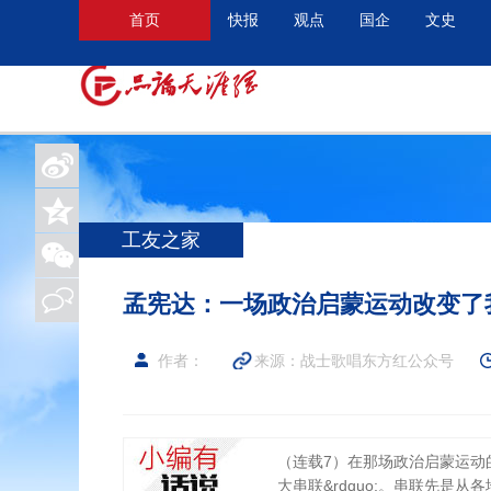
首页
快报
观点
国企
文史
工友之家
孟宪达：一场政治启蒙运动改变了我
作者：
来源：战士歌唱东方红公众号
（连载7）在那场政治启蒙运动的初期
大串联&rdquo;。串联先是从