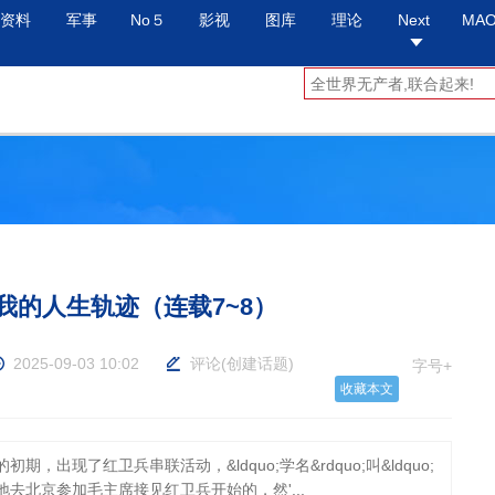
资料
军事
No５
影视
图库
理论
Next
MA
的人生轨迹（连载7~8）
2025-09-03 10:02
评论
(
创建话题
)
字号+
收藏本文
，出现了红卫兵串联活动，&ldquo;学名&rdquo;叫&ldquo;
各地去北京参加毛主席接见红卫兵开始的，然'...