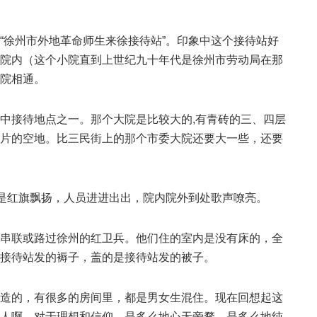
“徐州市外地革命师生来徐接待站”。印象中这个接待站好
院内（这个小院直到上世纪九十年代是徐州市劳动局在那
院相通。
中接待地点之一。那个大院是比较大的,有青砖的三、四层
片的空地。比三民街上的那个市委大院还要大一些，还要
外是红旗飘扬，人员进进出出，院内院外到处歌声嘹亮。
串联或路过徐州的红卫兵。他们住的室内是没有床的，全
接待站发的褥子，盖的是接待站发的被子。
造的，有很多的房间里，都是男女生混住。现在回想起这
人啊，对于理想和信仰，是多么地心无旁骛，是多么地纯