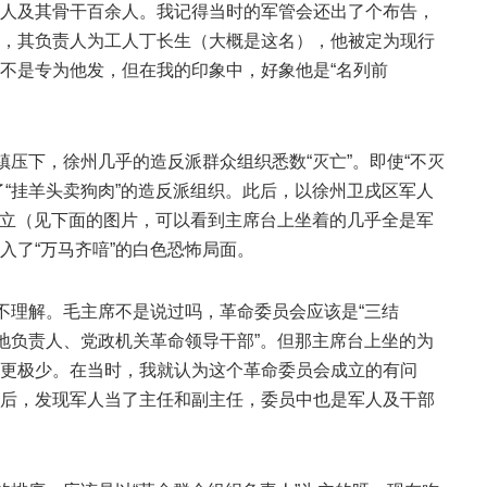
人及其骨干百余人。我记得当时的军管会还出了个布告，
，其负责人为工人丁长生（大概是这名），他被定为现行
不是专为他发，但在我的印象中，好象他是“名列前
镇压下，徐州几乎的造反派群众组织悉数“灭亡”。即使“不灭
了“挂羊头卖狗肉”的造反派组织。此后，以徐州卫戌区军人
日成立（见下面的图片，可以看到主席台上坐着的几乎全是军
入了“万马齐喑”的白色恐怖局面。
很不理解。毛主席不是说过吗，革命委员会应该是“三结
当地负责人、党政机关革命领导干部”。但那主席台上坐的为
更极少。在当时，我就认为这个革命委员会成立的有问
后，发现军人当了主任和副主任，委员中也是军人及干部
。