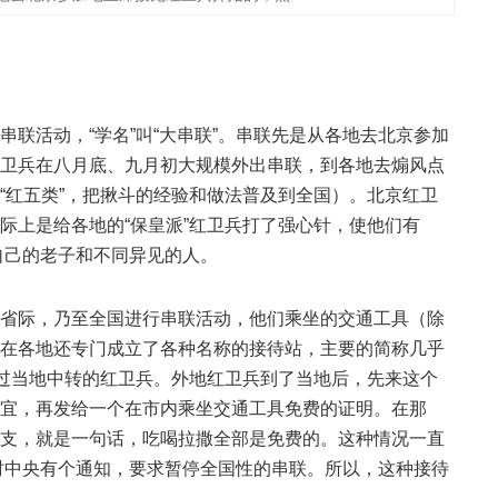
联活动，“学名”叫“大串联”。串联先是从各地去北京参加
卫兵在八月底、九月初大规模外出串联，到各地去煽风点
“红五类”，把揪斗的经验和做法普及到全国）。北京红卫
际上是给各地的“保皇派”红卫兵打了强心针，使他们有
”自己的老子和不同异见的人。
省际，乃至全国进行串联活动，他们乘坐的交通工具（除
在各地还专门成立了各种名称的接待站，主要的简称几乎
路过当地中转的红卫兵。外地红卫兵到了当地后，先来这个
宜，再发给一个在市内乘坐交通工具免费的证明。在那
支，就是一句话，吃喝拉撒全部是免费的。这种情况一直
当时中央有个通知，要求暂停全国性的串联。所以，这种接待