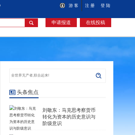
O
游 客
注 册
登 陆
申请报道
在线投稿
头条焦点
刘敬东：马克思考察货币
转化为资本的历史意识与
阶级意识