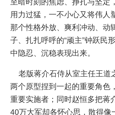
至暗时刻的焦虑、挣扎与坚定，
用力过猛，一不小心又将伟人
那个性格外放、爽利冲动、动
子、扎扎呼呼的“顽主”钟跃民
中隐忍、沉稳表现出来。
老版蒋介石侍从室主任王道
两个原型捏到一起的重要角色，
重要实施者；同时赵恒多把蒋
40万大军却各怀心思，散得像