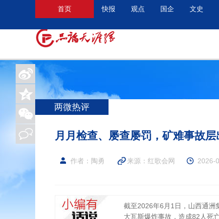
首页
快报
观点
国企
文史
两微热评
月月检查、屡查屡罚，矿难事故层
作者：陶勇
来源：
红歌会网
2026-0
截至2026年6月1日，山西通
大瓦斯爆炸事故，造成82人死亡、2