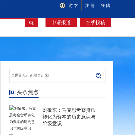
O
游 客
注 册
登 陆
申请报道
在线投稿
头条焦点
刘敬东：马克思考察货币
转化为资本的历史意识与
阶级意识