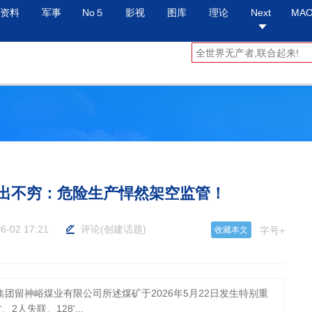
资料
军事
No５
影视
图库
理论
Next
MA
出不穷：危险生产悍然架空监管！
6-02 17:21
评论
(
创建话题
)
收藏本文
字号+
洲集团留神峪煤业有限公司所述煤矿于2026年5月22日发生特别重
人失联、128'...