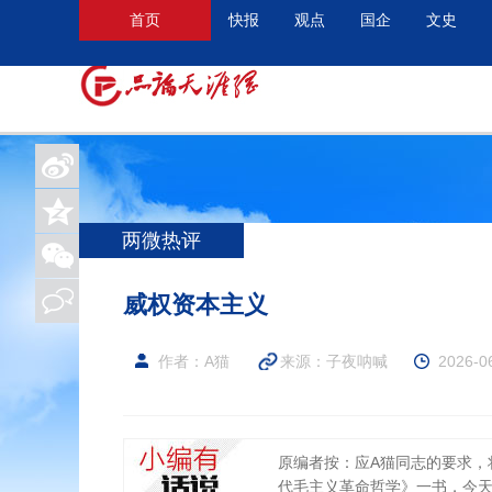
首页
快报
观点
国企
文史
两微热评
威权资本主义
作者：A猫
来源：
子夜呐喊
2026-0
原编者按：应A猫同志的要求，将在
代毛主义革命哲学》一书，今天发