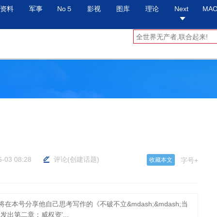
资料
军事
No５
影视
图库
理论
Next
MA
6-03 08:28
评论
(
创建话题
)
收藏本文
字号+
本号分享他自己思考写作的《不破不立&mdash;&mdash;当
出第二章：威权资'...