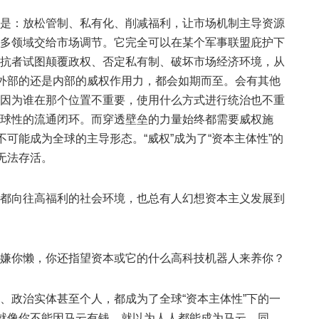
是：放松管制、私有化、削减福利，让市场机制主导资源
多领域交给市场调节。它完全可以在某个军事联盟庇护下
抗者试图颠覆政权、否定私有制、破坏市场经济环境，从
论外部的还是内部的威权作用力，都会如期而至。会有其他
因为谁在那个位置不重要，使用什么方式进行统治也不重
球性的流通闭环。而穿透壁垒的力量始终都需要威权施
不可能成为全球的主导形态。“威权”成为了“资本主体性”的
无法存活。
都向往高福利的社会环境，也总有人幻想资本主义发展到
嫌你懒，你还指望资本或它的什么高科技机器人来养你？
、政治实体甚至个人，都成为了全球“资本主体性”下的一
。就像你不能因马云有钱，就以为人人都能成为马云。同