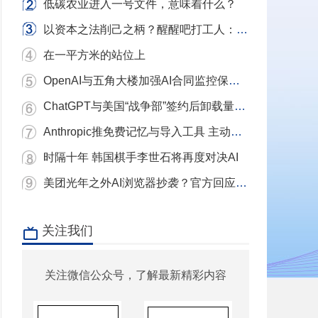
低碳农业进入一号文件，意味着什么？
以资本之法削己之柄？醒醒吧打工人：别用镣铐当武器，我们要的是砸碎镣铐的铁锤！
在一平方米的站位上
OpenAI与五角大楼加强AI合同监控保护条款
ChatGPT与美国“战争部”签约后卸载量单日激增近三倍 Claude下载量飙升
Anthropic推免费记忆与导入工具 主动挖角ChatGPT用户
时隔十年 韩国棋手李世石将再度对决AI
美团光年之外AI浏览器抄袭？官方回应：充分尊重和理解原作者 已移除相关项目
关注我们
关注微信公众号，了解最新精彩内容