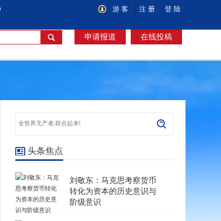
O
游 客
注 册
登 陆
申请报道
在线投稿
头条焦点
刘敬东：马克思考察货币
转化为资本的历史意识与
阶级意识