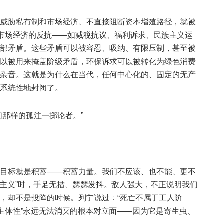
威胁私有制和市场经济、不直接阻断资本增殖路径，就被
和市场经济的反抗——如减税抗议、福利诉求、民族主义运
部矛盾。这些矛盾可以被容忍、吸纳、有限压制，甚至被
以被用来掩盖阶级矛盾，环保诉求可以被转化为绿色消费
杂音。这就是为什么在当代，任何中心化的、固定的无产
系统性地封闭了。
们那样的孤注一掷论者。”
目标就是积蓄——积蓄力量。我们不应该、也不能、更不
本主义”时，手足无措、瑟瑟发抖。敌人强大，不正说明我们
，却不是投降的时候。列宁说过：“死亡不属于工人阶
本主体性”永远无法消灭的根本对立面——因为它是寄生虫、