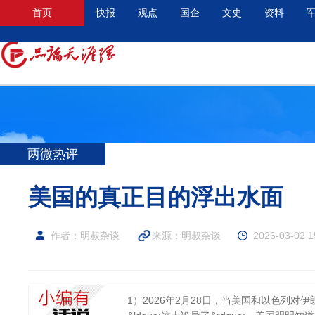
首页
快报
观点
国企
文史
资料
两微热评
美国的真正目的浮出水面
作者：明叔杂谈
来源：
明叔杂谈
2026-03-02 1
1）2026年2月28日，当美国和以色列