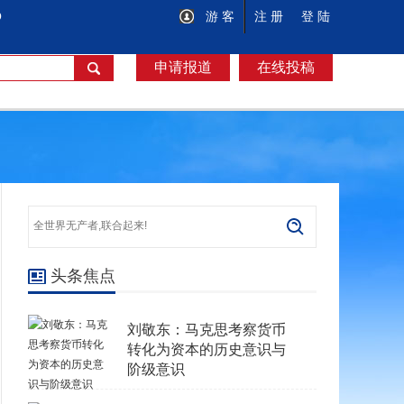
O
游 客
注 册
登 陆
申请报道
在线投稿
头条焦点
刘敬东：马克思考察货币
转化为资本的历史意识与
阶级意识