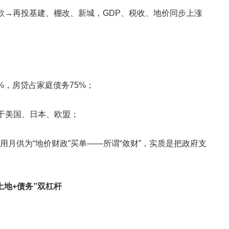
贷款→再投基建、棚改、新城，GDP、税收、地价同步上涨
年62%，房贷占家庭债务75%；
，高于美国、日本、欧盟；
者用月供为“地价财政”买单——所谓“敛财”，实质是把政府支
土地+债务”双杠杆