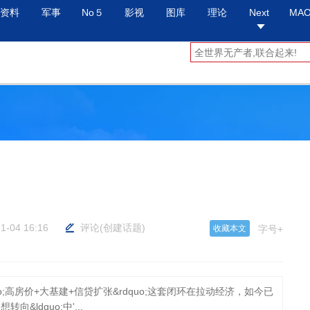
资料
军事
No５
影视
图库
理论
Next
MA
1-04 16:16
评论
(
创建话题
)
收藏本文
字号+
o;高房价+大基建+信贷扩张&rdquo;这套闭环在拉动经济，如今已
&ldquo;中'...