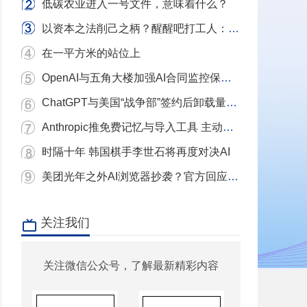
低碳农业进入一号文件，意味着什么？
以资本之法削己之柄？醒醒吧打工人：别用镣铐当武器，我们要的是砸碎镣铐的铁锤！
在一平方米的站位上
OpenAI与五角大楼加强AI合同监控保护条款
ChatGPT与美国“战争部”签约后卸载量单日激增近三倍 Claude下载量飙升
Anthropic推免费记忆与导入工具 主动挖角ChatGPT用户
时隔十年 韩国棋手李世石将再度对决AI
美团光年之外AI浏览器抄袭？官方回应：充分尊重和理解原作者 已移除相关项目
关注我们
关注微信公众号，了解最新精彩内容