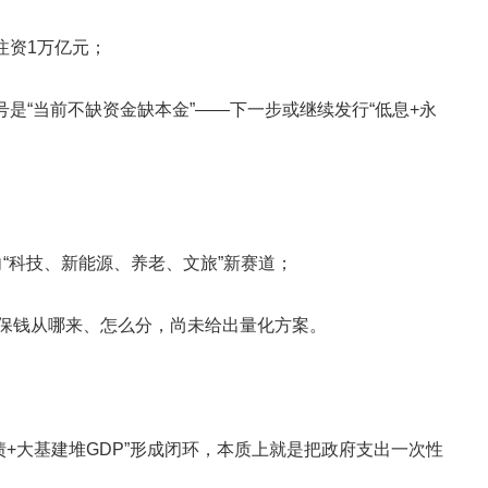
注资1万亿元；
号是“当前不缺资金缺本金”——下一步或继续发行“低息+永
向“科技、新能源、养老、文旅”新赛道；
但社保钱从哪来、怎么分，尚未给出量化方案。
产债+大基建堆GDP”形成闭环，本质上就是把政府支出一次性