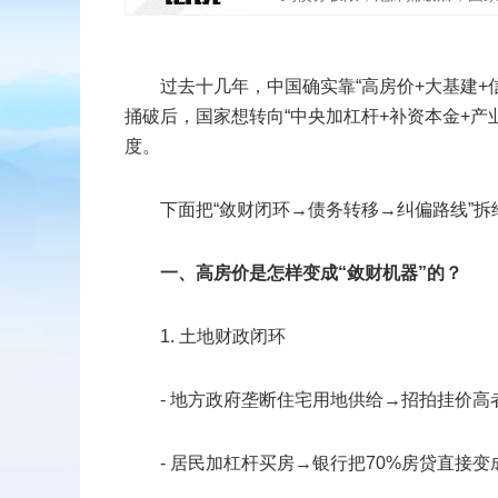
扫二维码
过去十几年，中国确实靠“高房价+大基建
捅破后，国家想转向“中央加杠杆+补资本金+产
添加收藏
度。
返回顶部
下面把“敛财闭环→债务转移→纠偏路线”拆
一、高房价是怎样变成“敛财机器”的？
1. 土地财政闭环
- 地方政府垄断住宅用地供给→招拍挂价高者
- 居民加杠杆买房→银行把70%房贷直接变