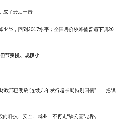
门，成了最后一击；
降44%，回到2017水平；全国房价较峰值普遍下调20-
，但节奏慢、规模小
美日，财政部已明确“连续几年发行超长期特别国债”——把钱
，60%投向科技、安全、就业，不再走“铁公基”老路。