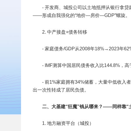
- 开发商、城投公司以土地抵押从银行拿
——形成自我强化的“地价—房价—GDP”螺旋。
2. 中产接盘+债务转移
- 家庭债务/GDP从2008年18%→2023
- IMF测算中国居民债务收入比144.8%
- 前1%家庭拥有34%储蓄，大量中低收入
出一次性转成了居民负债。
二、大基建“狂魔”钱从哪来？——同样靠“
1. 地方融资平台（城投）