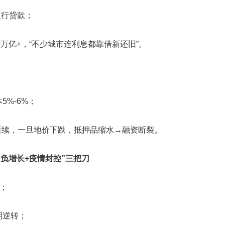
银行贷款；
70万亿+，“不少城市连利息都靠借新还旧”。
5%-6%；
用滚续，一旦地价下跌，抵押品缩水→融资断裂。
负增长+疫情封控”三把刀
紧；
期逆转；