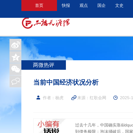
首页
快报
观点
国企
文史
两微热评
当前中国经济状况分析
作者：杨虎
来源：
红歌会网
2025-1
过去十几年，中国确实靠&ldqu
到债务极限；泡沫捅破后，国家想转向