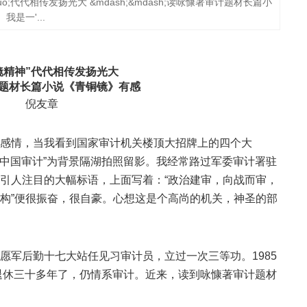
uo;代代相传发扬光大 &mdash;&mdash;读咏慷著审计题材长篇小
是一'...
精神”代代相传发扬光大
题材长篇小说《青铜镜》有感
倪友章
情，当我看到国家审计机关楼顶大招牌上的四个大
“中国审计”为背景隔湖拍照留影。我经常路过军委审计署驻
引人注目的大幅标语，上面写着：“政治建审，向战而审，
构”便很振奋，很自豪。心想这是个高尚的机关，神圣的部
军后勤十七大站任见习审计员，立过一次三等功。1985
然退休三十多年了，仍情系审计。近来，读到咏慷著审计题材