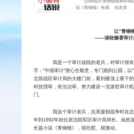
让&ldquo;青铜镜精神&rdq
说《青铜镜》有感 倪友章 我
扫二维码
让“青铜镜
——读咏慷著审计
添加收藏
返回顶部
我是一个审计战线的老兵，对审计很有感
字：“中国审计”便心生敬意，专门跑到公园，以
北部战区审计局的大楼门前，看到楼顶上垂下的
科技强审，依法治审。努力建设一流派驻审计机
门。
我这个审计老兵，抗美援朝战争时在志愿
年到1992年担任原沈阳军区审计局局长。虽
长篇小说《青铜镜》，很欣慰、很激动。