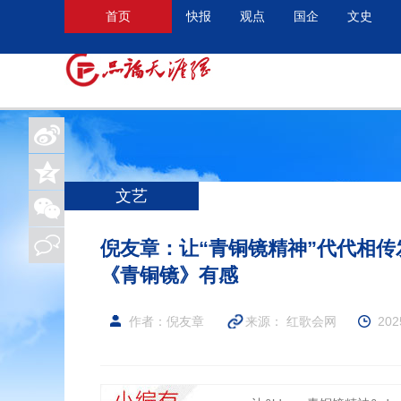
首页
快报
观点
国企
文史
文艺
倪友章：让“青铜镜精神”代代相
《青铜镜》有感
作者：倪友章
来源：
红歌会网
202