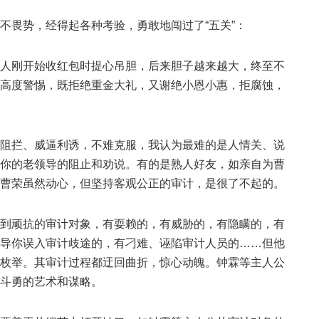
畏势，经得起各种考验，勇敢地闯过了“五关”：
刚开始收红包时提心吊胆，后来胆子越来越大，终至不
高度警惕，既拒绝重金大礼，又谢绝小恩小惠，拒腐蚀，
拦、威逼利诱，不难克服，我认为最难的是人情关、说
你的老领导的阻止和劝说。有的是熟人好友，如亲自为曹
曹荣虽然动心，但坚持客观公正的审计，是很了不起的。
顽抗的审计对象，有耍赖的，有威胁的，有隐瞒的，有
导你误入审计歧途的，有刁难、诬陷审计人员的……但他
枚举。其审计过程都迂回曲折，惊心动魄。钟霖等主人公
斗勇的艺术和谋略。