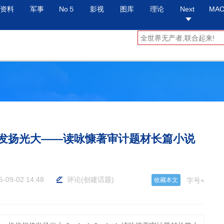
资料
军事
No５
影视
图库
理论
Next
MA
传发扬光大——读咏慷著审计题材长篇小说
5-09-02 14:48
评论
(
创建话题
)
收藏本文
字号+