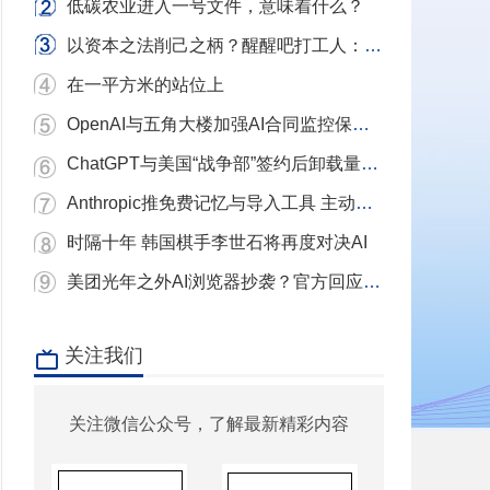
低碳农业进入一号文件，意味着什么？
以资本之法削己之柄？醒醒吧打工人：别用镣铐当武器，我们要的是砸碎镣铐的铁锤！
在一平方米的站位上
OpenAI与五角大楼加强AI合同监控保护条款
ChatGPT与美国“战争部”签约后卸载量单日激增近三倍 Claude下载量飙升
Anthropic推免费记忆与导入工具 主动挖角ChatGPT用户
时隔十年 韩国棋手李世石将再度对决AI
美团光年之外AI浏览器抄袭？官方回应：充分尊重和理解原作者 已移除相关项目
关注我们
关注微信公众号，了解最新精彩内容