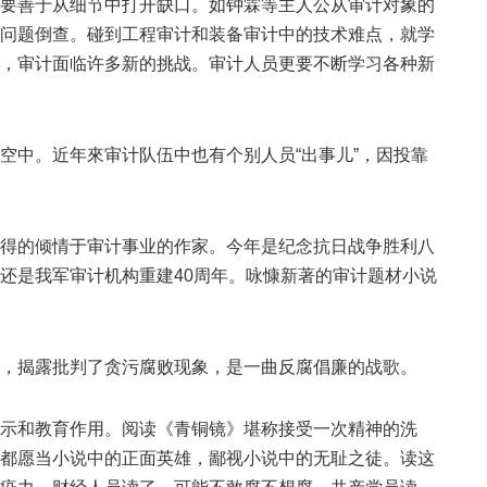
善于从细节中打开缺口。如钟霖等主人公从审计对象的
问题倒查。碰到工程审计和装备审计中的技术难点，就学
，审计面临许多新的挑战。审计人员更要不断学习各种新
中。近年來审计队伍中也有个别人员“出事儿”，因投靠
的倾情于审计事业的作家。今年是纪念抗日战争胜利八
还是我军审计机构重建40周年。咏慷新著的审计题材小说
揭露批判了贪污腐败现象，是一曲反腐倡廉的战歌。
和教育作用。阅读《青铜镜》堪称接受一次精神的洗
都愿当小说中的正面英雄，鄙视小说中的无耻之徒。读这