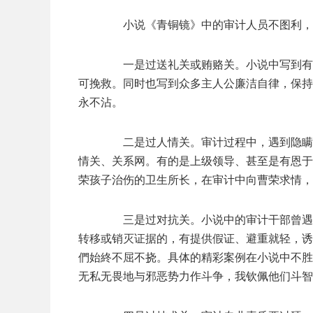
小说《青铜镜》中的审计人员不图利，不
一是过送礼关或贿赂关。小说中写到有人
可挽救。同时也写到众多主人公廉洁自律，保持
永不沾。
二是过人情关。审计过程中，遇到隐瞒阻
情关、关系网。有的是上级领导、甚至是有恩于
荣孩子治伤的卫生所长，在审计中向曹荣求情，
三是过对抗关。小说中的审计干部曾遇到
转移或销灭证据的，有提供假证、避重就轻，诱
們始終不屈不挠。具体的精彩案例在小说中不胜
无私无畏地与邪恶势力作斗争，我钦佩他们斗智