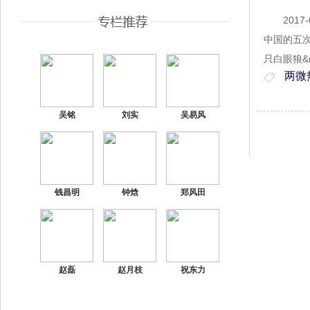
2017-
中国的五次
只白眼狼&
两微
吴铭
刘实
吴易风
钱昌明
钟焓
郑风田
赵磊
赵月枝
祝东力