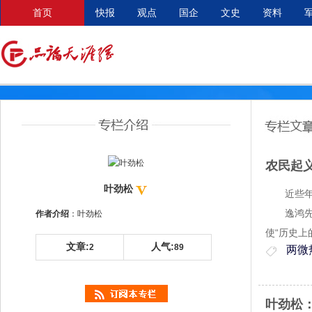
首页
快报
观点
国企
文史
资料
农民起
叶劲松
近些年,
逸鸿先生
作者介绍
：叶劲松
使“历史
文章:
人气:
2
89
两微
叶劲松