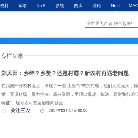
资料
军事
No５
影视
图库
理论
Next
MA
郑风田：乡绅？乡贤？还是村霸？新农村再遇老问题
在我国部分农村地区，出现了一些“土皇帝”式的村霸，他们无法无天，
举、开设赌场、暴力抗法、霸占资源，呈现出乱政、抗法、霸财和行凶“
特征”。现今农村基层治理问题重
关注三农
2017年03月17日 00:00