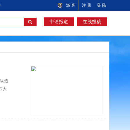
O
游 客
注 册
登 陆
申请报道
在线投稿
操纵选
四大