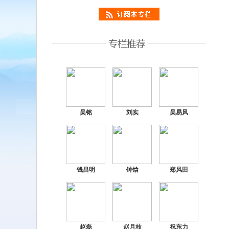
添加收藏
返回顶部
吴铭
刘实
吴易风
钱昌明
钟焓
郑风田
赵磊
赵月枝
祝东力