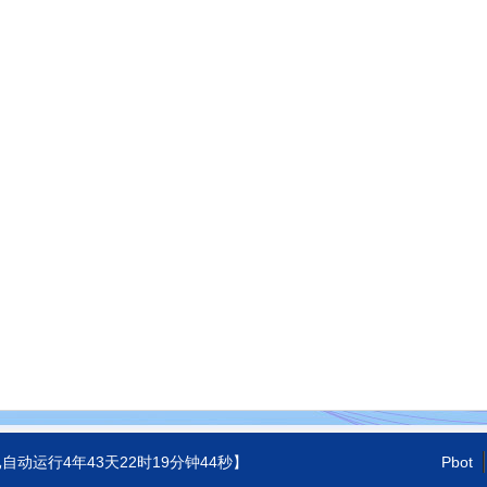
已自动运行
4年43天22时19分钟44秒
】
Pbot