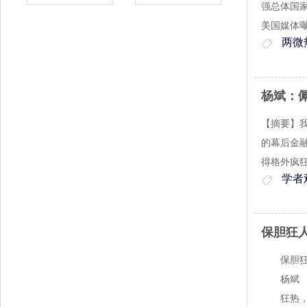
强总体国
美国媒体
两微
杨斌：
【摘要】
的幕后金
得格外疯
学者
保胆狂
保胆狂
杨斌
狂热，