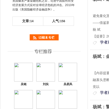
美国爆发严重金融危机之后，论述中国如何转变
经济发展方式应对全球经济危机的冲击。2010年
出版《美国隐蔽经济金融战争》。
避免量化
文章:
人气:
14
156
——借鉴
杨 斌
【提要】2
学者
杨斌：
【内容提
融寡头垄
吴铭
刘实
吴易风
党以
学者
杨斌：