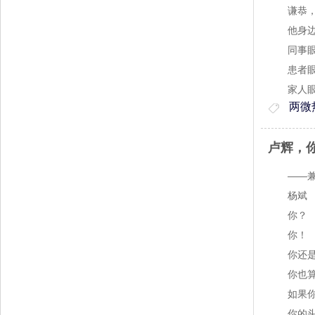
谦恭，
他身边
同事眼里
患者眼里
家人眼
两微
卢辉，
——兼对
杨斌
你？
你！
你还是
你也算
如果你
你的头