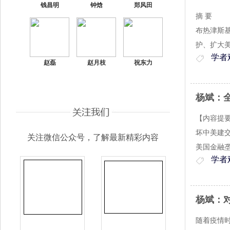
钱昌明
钟焓
郑风田
摘 要
布热津斯
护、扩大
学者
赵磊
赵月枝
祝东力
杨斌：
【内容提
坏中美建
关注微信公众号，了解最新精彩内容
美国金融
学者
杨斌：
随着疫情