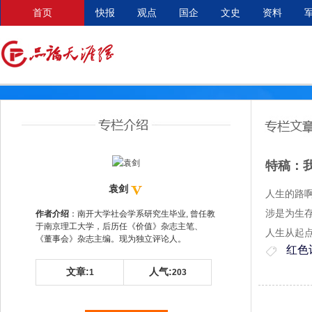
首页
快报
观点
国企
文史
资料
特稿：
袁剑
人生的路啊
涉是为生
作者介绍
：南开大学社会学系研究生毕业, 曾任教
于南京理工大学，后历任《价值》杂志主笔、
人生从起点
《董事会》杂志主编。现为独立评论人。
红色
文章:
人气:
1
203