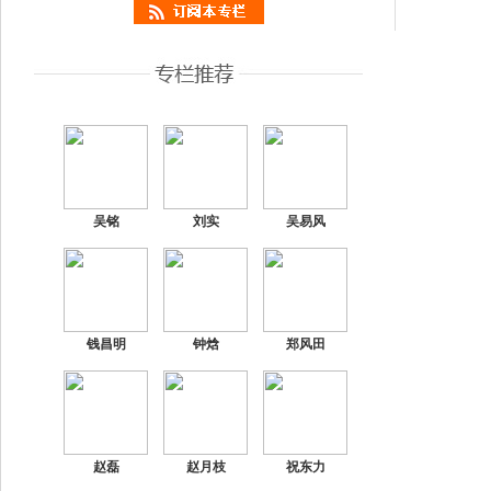
吴铭
刘实
吴易风
钱昌明
钟焓
郑风田
赵磊
赵月枝
祝东力